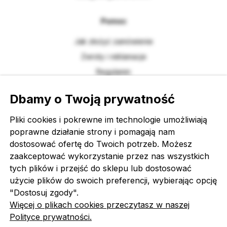
Pomoc
Jak złożyć zamówienie
Zwroty i reklamacje
Regulamin
Dbamy o Twoją prywatność
Moje konto
Pliki cookies i pokrewne im technologie umożliwiają
Twoje zamówienia
poprawne działanie strony i pomagają nam
Ustawienia konta
dostosować ofertę do Twoich potrzeb. Możesz
zaakceptować wykorzystanie przez nas wszystkich
Polityka prywatności
tych plików i przejść do sklepu lub dostosować
użycie plików do swoich preferencji, wybierając opcję
"Dostosuj zgody".
Więcej o plikach cookies przeczytasz w naszej
Płatność
Polityce prywatności.